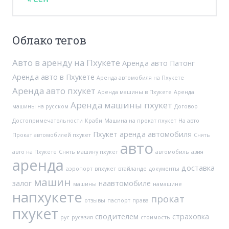
Облако тегов
Авто в аренду на Пхукете
Аренда авто Патонг
Аренда авто в Пхукете
Аренда автомобиля на Пхукете
Аренда авто пхукет
Аренда машины в Пхукете
Аренда
Аренда машины пхукет
машины на русском
Договор
Достопримечатольности
Краби
Машина на прокат пхукет
На авто
Пхукет аренда автомобиля
Прокат автомобилей пхукет
Снять
авто
авто на Пхукете
Снять машину пхукет
автомобиль
азия
аренда
доставка
аэропорт
впхукет
втайланде
документы
машин
залог
наавтомобиле
машины
намашине
напхукете
прокат
отзывы
паспорт
права
пхукет
сводителем
страховка
рус
русазия
стоимость