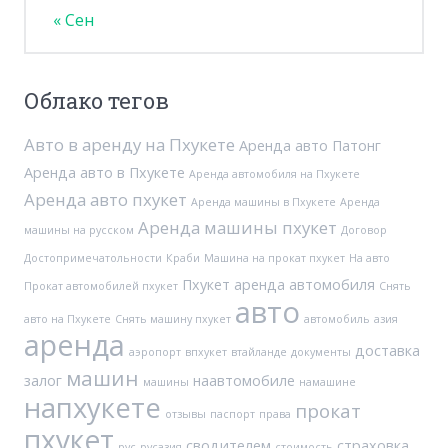
« Сен
Облако тегов
Авто в аренду на Пхукете
Аренда авто Патонг
Аренда авто в Пхукете
Аренда автомобиля на Пхукете
Аренда авто пхукет
Аренда машины в Пхукете
Аренда
Аренда машины пхукет
машины на русском
Договор
Достопримечатольности
Краби
Машина на прокат пхукет
На авто
Пхукет аренда автомобиля
Прокат автомобилей пхукет
Снять
авто
авто на Пхукете
Снять машину пхукет
автомобиль
азия
аренда
доставка
аэропорт
впхукет
втайланде
документы
машин
залог
наавтомобиле
машины
намашине
напхукете
прокат
отзывы
паспорт
права
пхукет
сводителем
страховка
рус
русазия
стоимость